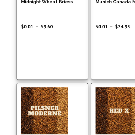
Midnight Wheat Briess
Munich Canada M
Plage
Pl
$
0.01
–
$
9.60
$
0.01
–
$
74.95
de
d
prix :
pri
$0.01
$0
à
à
$9.60
$7