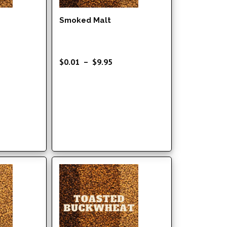
Smoked Malt
ge
Plage
$
0.01
–
$
9.95
de
 :
prix :
01
$0.01
à
74
$9.95