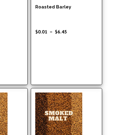
Roasted Barley
ge
Plage
$
0.01
–
$
6.45
de
 :
prix :
01
$0.01
à
95
$6.45