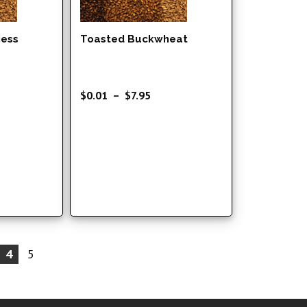
iess
Toasted Buckwheat
ge
Plage
$
0.01
–
$
7.95
de
 :
prix :
01
$0.01
à
99
$7.95
4
5