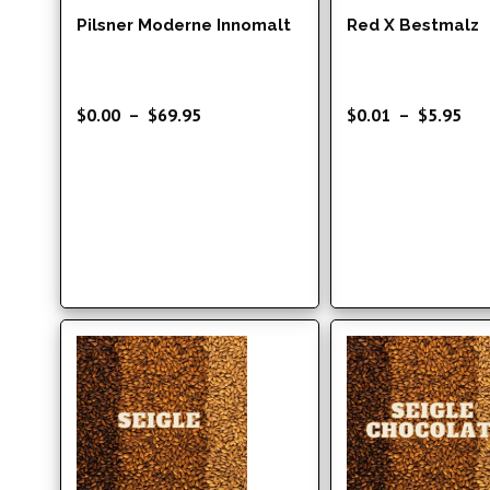
Pilsner Moderne Innomalt
Red X Bestmalz
Plage
Pla
$
0.00
–
$
69.95
$
0.01
–
$
5.95
de
de
prix :
prix
$0.00
$0.
à
à
$69.95
$5.