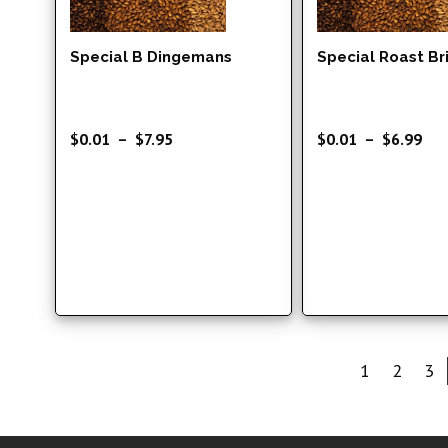
Special B Dingemans
Special Roast Br
Plage
Pla
$
0.01
–
$
7.95
$
0.01
–
$
6.99
de
de
prix :
prix
$0.01
$0.
à
à
$7.95
$6.
1
2
3