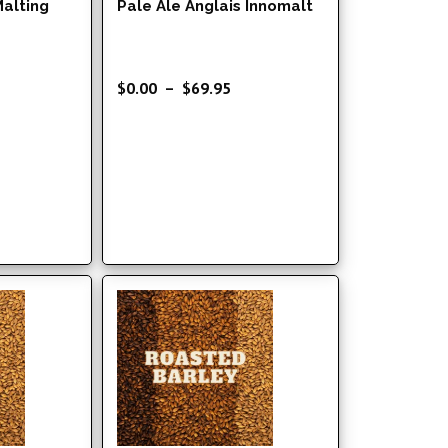
alting
Pale Ale Anglais Innomalt
age
Plage
$
0.00
–
$
69.95
e
de
x :
prix :
.01
$0.00
à
4.95
$69.95