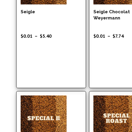
Seigle
Seigle Chocolat
Weyermann
Plage
Pla
$
0.01
–
$
5.40
$
0.01
–
$
7.74
de
de
prix :
prix
$0.01
$0.
à
à
$5.40
$7.