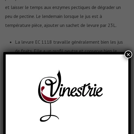
et laisser le temps aux enzymes pectiques de dégrader un
peu de pectine. Le lendemain lorsque le jus est à
température pièce, ajouter un sachet de levure par 23L.
La levure EC 1118 travaille généralement bien les jus
de fruits. Elle a un profil neutre et conserve bien le
×
goût de pomme.
Comme le jus de pomme contient des sucres dits
simples, les levures n’ont généralement pas de
difficulté à fermenter tous les sucres. On obtient
donc un cidre sec.
Dépendamment du style de cidre désiré, on peut
utiliser par exemple la US-04, levure au profil moins
neutre que la EC 1118, mais qui a tendance à laisser
un goût de levure. Cela dit, le cidre sera quand même