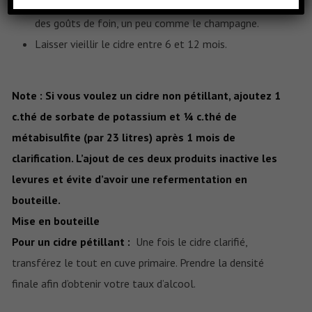
clarification sur une lie de levure a tendance à donner
des goûts de foin, un peu comme le champagne.
Laisser vieillir le cidre entre 6 et 12 mois.
Note : Si vous voulez un cidre non pétillant, ajoutez 1
c.thé de sorbate de potassium et ¼ c.thé de
métabisulfite (par 23 litres) après 1 mois de
clarification. L’ajout de ces deux produits inactive les
levures et évite d’avoir une refermentation en
bouteille.
Mise en bouteille
Pour un cidre pétillant :
Une fois le cidre clarifié,
transférez le tout en cuve primaire. Prendre la densité
finale afin d’obtenir votre taux d’alcool.