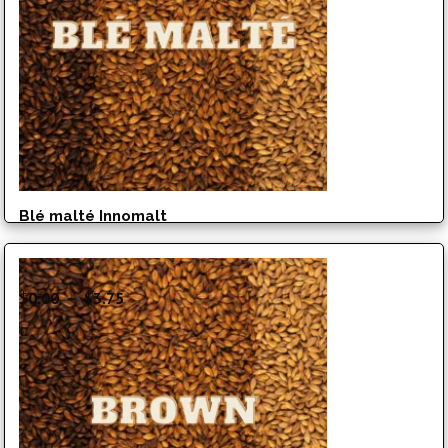
à
$8.20
Blé malté Innomalt
Plage
$
0.00
–
$
3.75
de
prix :
$0.00
à
$3.75