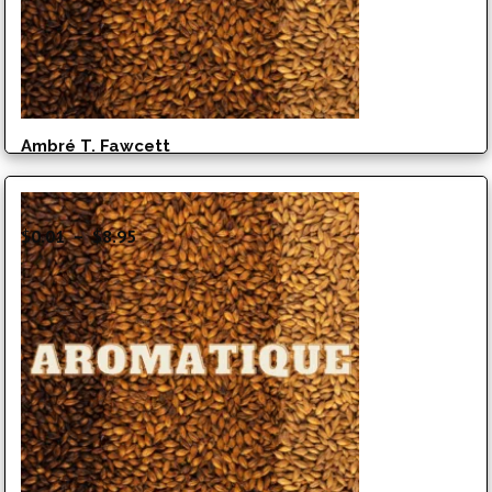
Ambré T. Fawcett
Plage
$
0.01
–
$
8.95
de
prix :
$0.01
à
$8.95