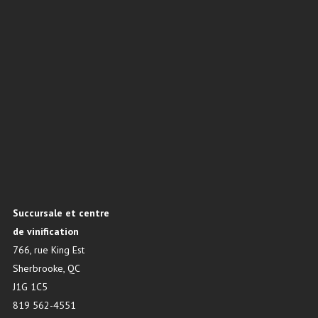
Succursale et centre
de vinification
766, rue King Est
Sherbrooke, QC
J1G 1C5
819 562-4551