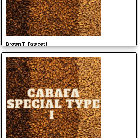
Brown T. Fawcett
Plage
$
0.01
–
$
7.75
de
prix :
$0.01
à
$7.75