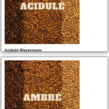
Acidulé Weyermann
Plage
$
0.01
–
$
8.95
de
prix :
$0.01
à
$8.95