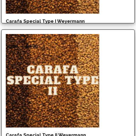
Carafa Special Type I Weyermann
Plage
$
0.00
–
$
4.90
de
prix :
$0.00
à
$4.90
Carafa Special Type II Weyermann