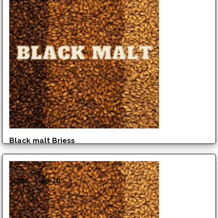
de
prix :
$0.01
à
$8.25
Black malt Briess
Plage
$
0.01
–
$
8.20
de
prix :
$0.01