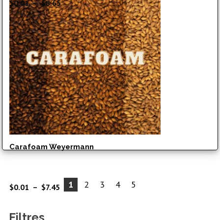
Plage
$
0.01
–
$
8.65
de
prix :
$0.01
à
$8.65
Carafoam Weyermann
1
2
3
4
5
Plage
$
0.01
–
$
7.45
de
prix :
Filtres