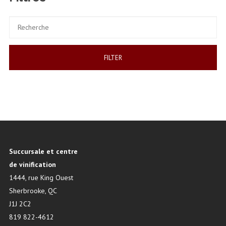
$0.01
à
$7.45
FILTER
Succursale et centre
de vinification
1444, rue King Ouest
Sherbrooke, QC
J1J 2C2
819 822-4612