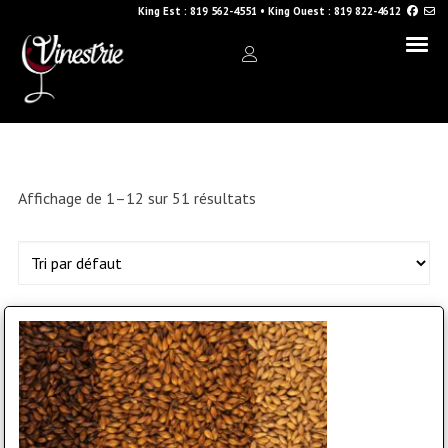
King Est :
819 562-4551
•
King Ouest :
819 822-4612
Affichage de 1–12 sur 51 résultats