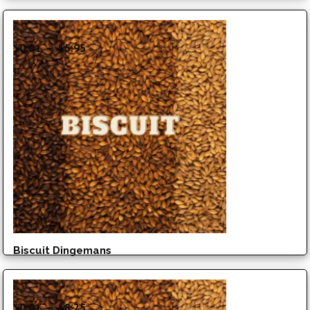
Plage
$
0.01
–
$
5.95
de
prix :
$0.01
à
$5.95
Biscuit Dingemans
Plage
$
0.01
–
$
8.25