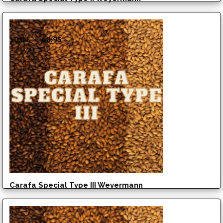
Plage
$
0.01
–
$
8.95
de
prix :
$0.01
à
$8.95
Carafa Special Type III Weyermann