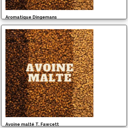
Aromatique Dingemans
Plage
$
0.01
–
$
6.70
de
prix :
$0.01
à
$6.70
Avoine malté T. Fawcett