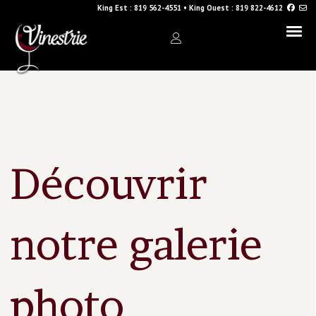
King Est :
819 562-4551
•
King Ouest :
819 822-4612
Découvrir
notre galerie
photo