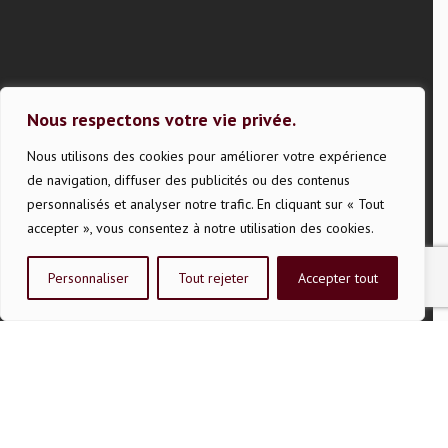
Nous respectons votre vie privée.
Nous utilisons des cookies pour améliorer votre expérience
de navigation, diffuser des publicités ou des contenus
personnalisés et analyser notre trafic. En cliquant sur « Tout
accepter », vous consentez à notre utilisation des cookies.
Succursale et centre
de vinification
Personnaliser
Tout rejeter
Accepter tout
766, rue King Est
Sherbrooke, QC
J1G 1C5
819 562-4551
Horaire
Lundi au mercredi :
9h30 à 17h30