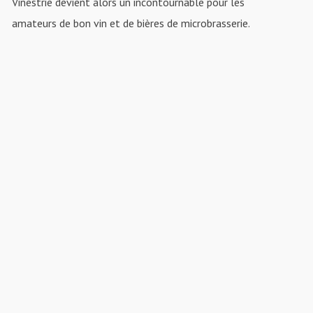
Vinestrie devient alors un incontournable pour les
×
amateurs de bon vin et de bières de microbrasserie.
Inscrivez-vous à notre infolettre pour recevoir nos
promotions et beaucoup plus !
Prénom