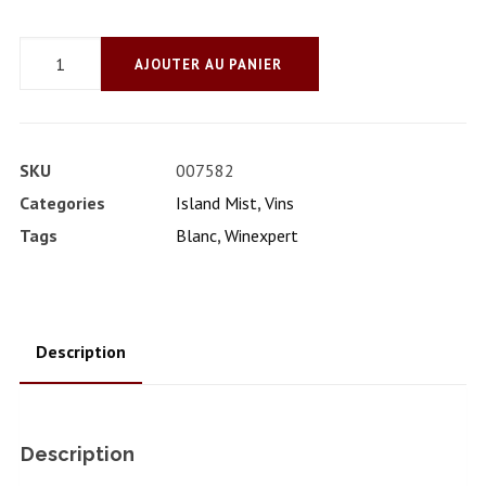
quantité
AJOUTER AU PANIER
de
À
la
SKU
007582
canneberge
Categories
Island Mist
,
Vins
blanche
Tags
Blanc
,
Winexpert
Description
Description