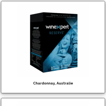
$
99.95
Chardonnay, Australie
$
142.95