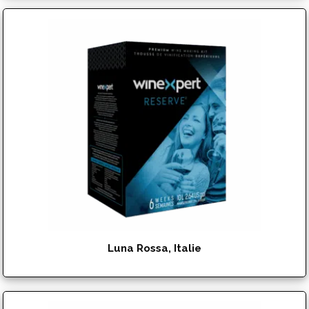
$
142.95
Luna Rossa, Italie
$
151.95