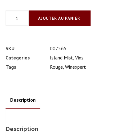
quantité
AJOUTER AU PANIER
de
À
la
SKU
007565
framboise
Categories
Island Mist
,
Vins
noire
Tags
Rouge
,
Winexpert
Description
Description