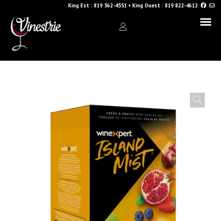
King Est :
819 562-4551
•
King Ouest :
819 822-4612