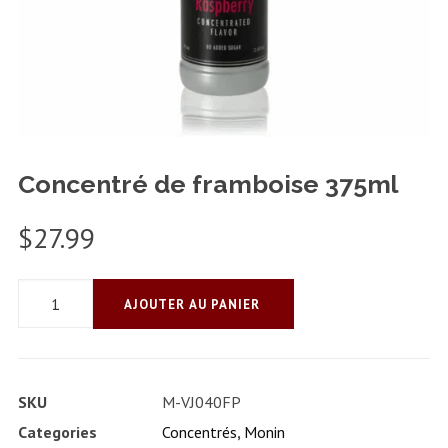
Concentré de framboise 375ml
$
27.99
quantité
AJOUTER AU PANIER
de
Concentré
de
SKU
M-VJ040FP
framboise
Categories
Concentrés
,
Monin
375ml