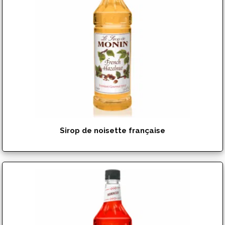
prix :
$15.99
à
$17.99
Sirop de noisette française
$
17.99