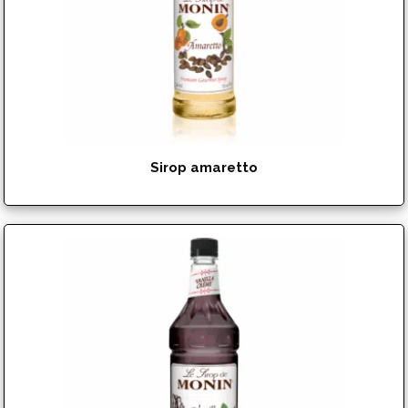
Sirop amaretto
$
15.99