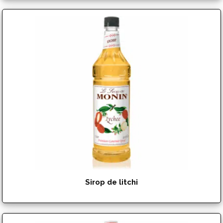
$
17.99
Sirop de litchi
$
17.99