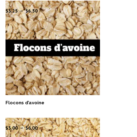
Plage
$
3.25
–
$
6.50
de
prix :
$3.25
à
$6.50
Flocons d’avoine
Plage
$
3.00
–
$
6.00
de