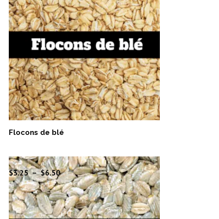
prix :
$3.00
à
$6.00
Flocons de blé
Plage
$
3.25
–
$
6.50
de
prix :
$3.25
à