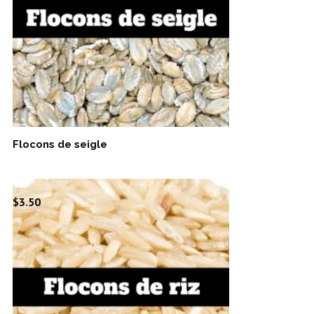
$6.50
Flocons de seigle
$
3.50