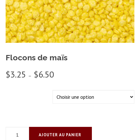
Flocons de maïs
Plage
$
3.25
$
6.50
–
de
prix :
$3.25
FORMAT
à
$6.50
AJOUTER AU PANIER