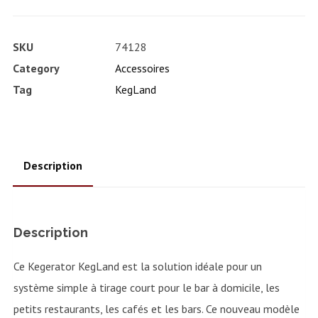
Kegerator
Series
SKU
74128
X-
Category
Accessoires
Tour
Tag
KegLand
triple
SS
Nukatap
Description
Description
Ce Kegerator KegLand est la solution idéale pour un
système simple à tirage court pour le bar à domicile, les
petits restaurants, les cafés et les bars. Ce nouveau modèle