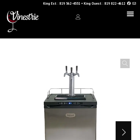
King Est :
819 562-4551
•
King Ouest :
819 822-4612