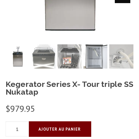
Kegerator Series X- Tour triple SS
Nukatap
$
979.95
quantité
AJOUTER AU PANIER
de