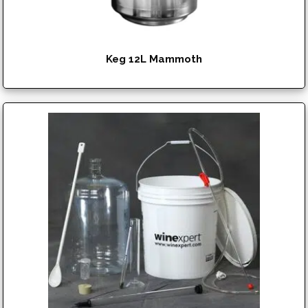
Keg 12L Mammoth
$
129.99