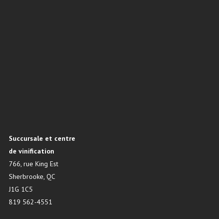
Succursale et centre
de vinification
766, rue King Est
Sherbrooke, QC
J1G 1C5
819 562-4551