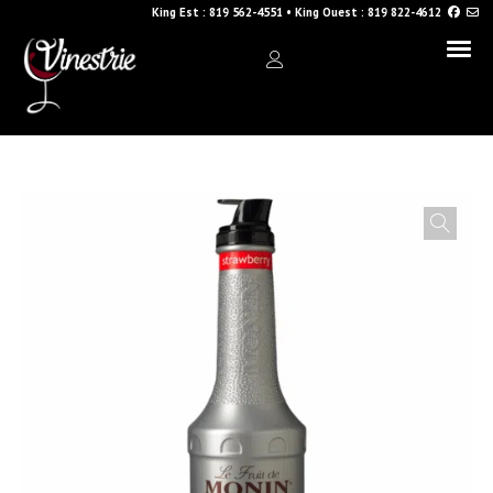
King Est :
819 562-4551
•
King Ouest :
819 822-4612