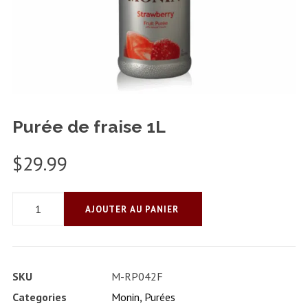
Purée de fraise 1L
$
29.99
quantité
AJOUTER AU PANIER
de
Purée
de
SKU
M-RP042F
fraise
Categories
Monin
,
Purées
1L