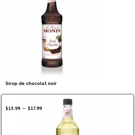
Sirop de chocolat noir
Plage
$
15.99
–
$
17.99
de
prix :
$15.99