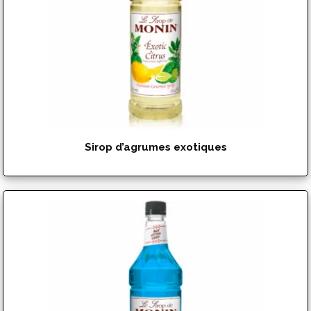
à
$17.99
Sirop d’agrumes exotiques
$
17.99