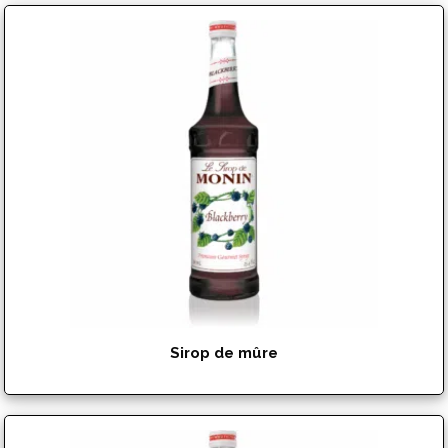
$
15.99
Sirop de mûre
$
15.99