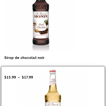
Sirop de chocolat noir
Plage
$
15.99
–
$
17.99
de
prix :
$15.99
à
$17.99