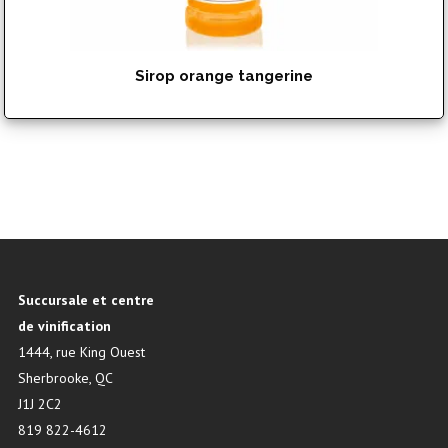
Sirop orange tangerine
$
17.99
Succursale et centre
de vinification
1444, rue King Ouest
Sherbrooke, QC
J1J 2C2
819 822-4612