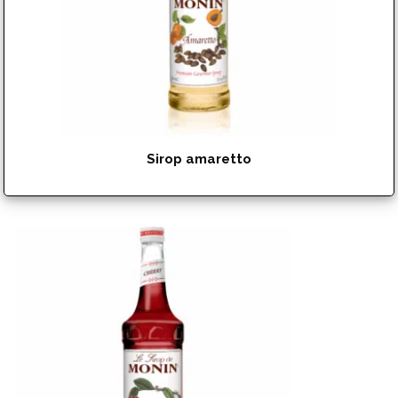
Sirop amaretto
$
15.99