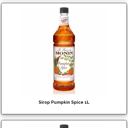
$
17.99
Sirop Pumpkin Spice 1L
$
17.99