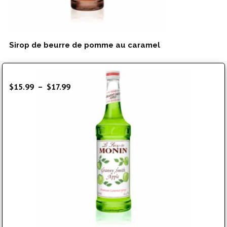
Sirop de beurre de pomme au caramel
Plage
$
15.99
–
$
17.99
de
prix :
$15.99
à
$17.99