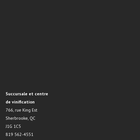
Succursale et centre
de vinification
766, rue King Est
Sherbrooke, QC
J1G 1C5
819 562-4551