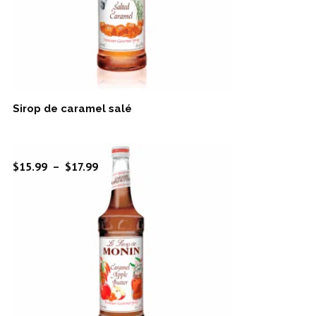
Sirop de caramel salé
Plage
$
15.99
–
$
17.99
de
prix :
$15.99
à
$17.99