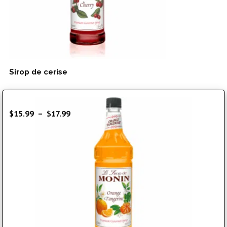
Sirop de cerise
Plage
$
15.99
–
$
17.99
de
prix :
$15.99
à
$17.99