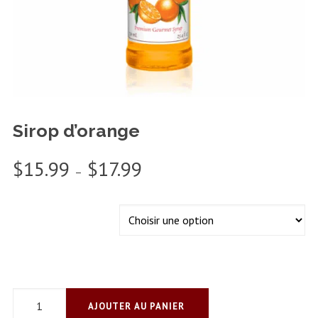
Sirop d’orange
Plage
$
15.99
$
17.99
–
de
prix :
$15.99
FORMAT
à
$17.99
AJOUTER AU PANIER