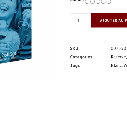
quantité
AJOUTER AU 
de
Traminer
Riesling,
SKU
007550
Australie
Categories
Reserve
Tags
Blanc
,
W