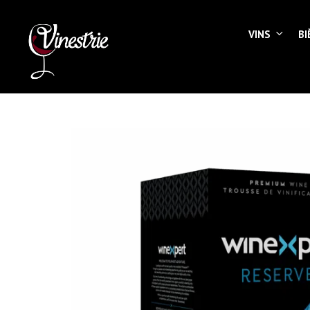
VINS
BI