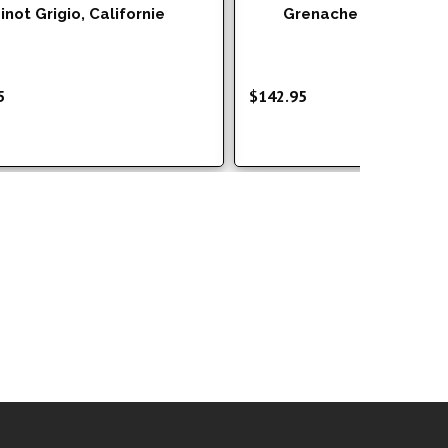
inot Grigio, Californie
Grenache Rosé, Austr
5
$
142.95