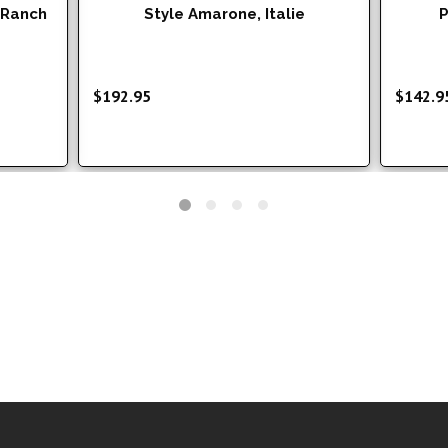
 Ranch
Style Amarone, Italie
P
$
192.95
$
142.9