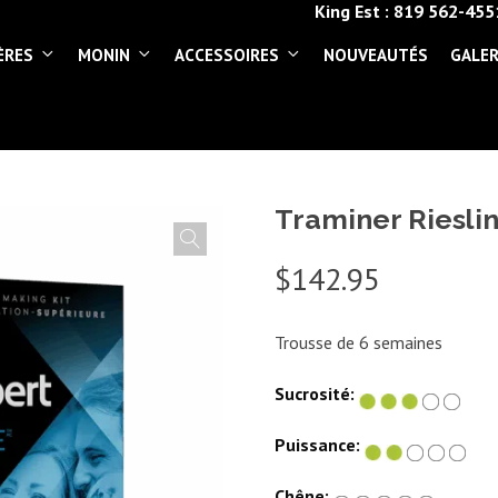
King Est :
819 562-455
ÈRES
MONIN
ACCESSOIRES
NOUVEAUTÉS
GALER
Traminer Rieslin
$
142.95
Trousse de 6 semaines
Sucrosité:
Puissance:
Chêne: