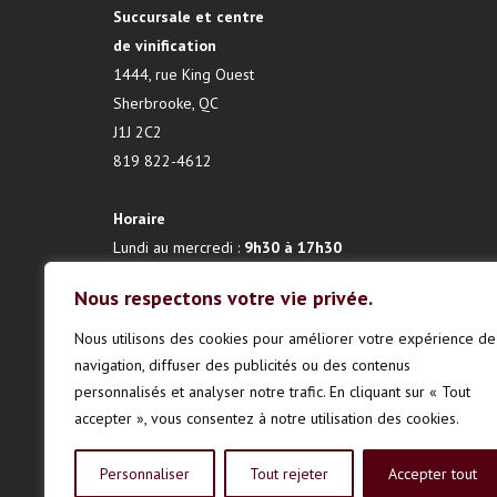
Succursale et centre
de vinification
1444, rue King Ouest
Sherbrooke, QC
J1J 2C2
819 822-4612
Horaire
Lundi au mercredi :
9h30 à 17h30
Jeudi :
9h30 à 19h00
Nous respectons votre vie privée.
Vendredi :
9h30 à 17h30
Samedi :
9h30 à 12h00
Nous utilisons des cookies pour améliorer votre expérience de
Dimanche :
fermé
navigation, diffuser des publicités ou des contenus
personnalisés et analyser notre trafic. En cliquant sur « Tout
accepter », vous consentez à notre utilisation des cookies.
Personnaliser
Tout rejeter
Accepter tout