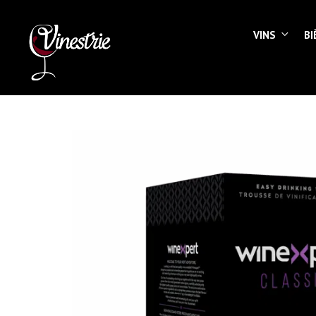
VINS
BI