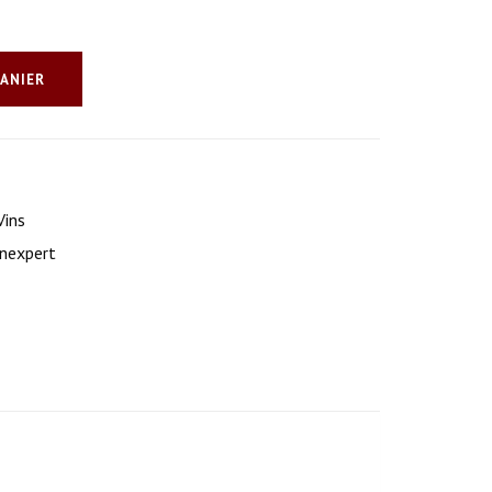
PANIER
Vins
nexpert