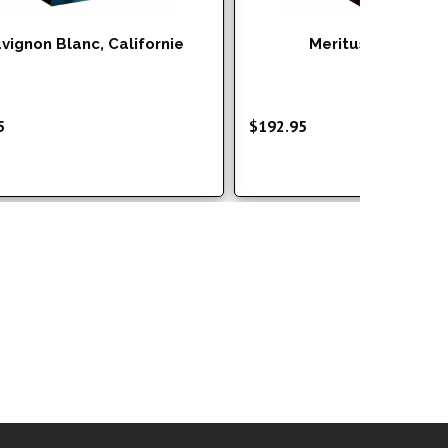
vignon Blanc, Californie
Meritus, Californi
5
$
192.95