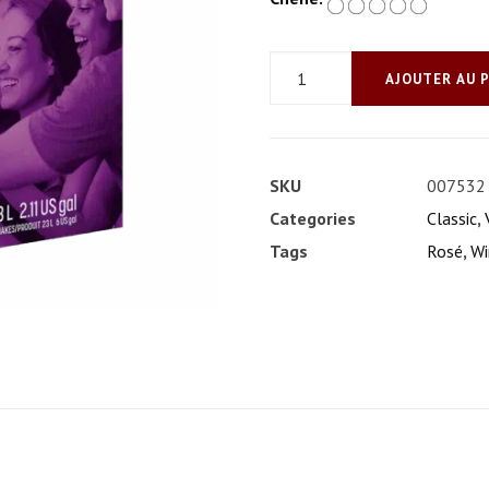
quantité
AJOUTER AU 
de
White
Zinfandel,
SKU
007532
Californie
Categories
Classic
,
Tags
Rosé
,
Wi