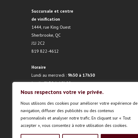
Succursale et centre
de vinification
1444, rue King Ouest
Sherbrooke, QC
J1J 2C2
819 822-4612
Horaire
Lundi au mercredi :
9h30 à 17h30
Jeudi :
9h30 à 19h00
Nous respectons votre vie privée.
Vendredi :
9h30 à 17h30
Samedi :
9h30 à 12h00
Nous utilisons des cookies pour améliorer votre expérience de
Dimanche :
fermé
navigation, diffuser des publicités ou des contenus
personnalisés et analyser notre trafic. En cliquant sur « Tout
accepter », vous consentez à notre utilisation des cookies.