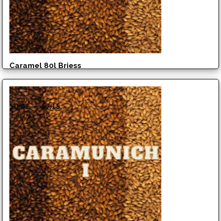
Caramel 80l Briess
Plage
$
0.01
–
$
7.15
de
prix :
$0.01
à
$7.15