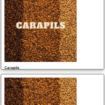
de
prix :
$0.01
à
$7.55
Carapils
Plage
$
0.01
–
$
6.99
de
prix :
$0.01