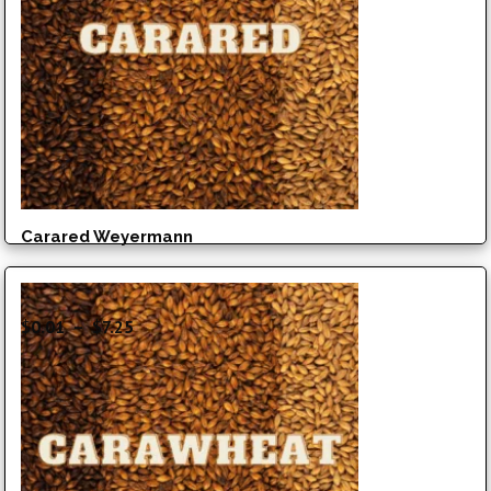
à
$6.99
Carared Weyermann
Plage
$
0.01
–
$
7.25
de
prix :
$0.01
à
$7.25