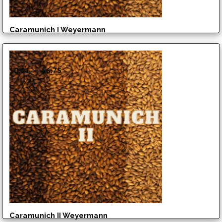
Caramunich I Weyermann
Plage
$
0.01
–
$
6.75
de
prix :
$0.01
à
$6.75
Caramunich II Weyermann