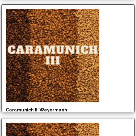
Plage
$
0.01
–
$
6.75
de
prix :
$0.01
à
$6.75
Caramunich III Weyermann
Plage
$
0.01
–
$
7.55