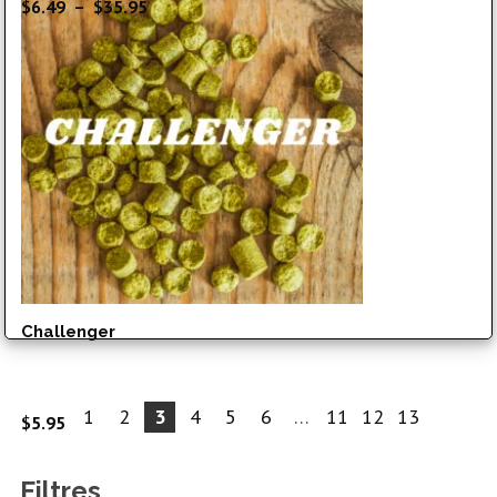
Plage
$
6.49
–
$
35.95
de
prix :
$6.49
à
$35.95
Challenger
1
2
3
4
5
6
…
11
12
13
$
5.95
Filtres