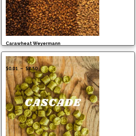
Carawheat Weyermann
Plage
$
0.01
–
$
8.50
de
prix :
$0.01
à
$8.50