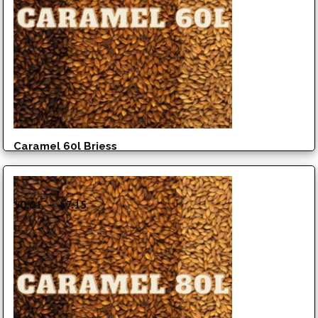
Caramel 60l Briess
Plage
$
0.01
–
$
7.15
de
prix :
$0.01
à
$7.15