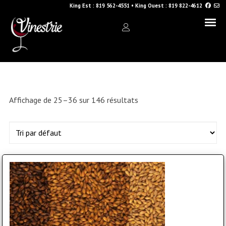
King Est :
819 562-4551
•
King Ouest :
819 822-4612
Affichage de 25–36 sur 146 résultats