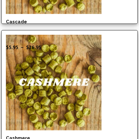
Cascade
Plage
$
5.95
–
$
26.95
de
prix :
$5.95
à
$26.95
Cashmere