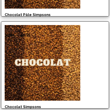
Chocolat Pâle Simpsons
Plage
$
0.01
–
$
8.95
de
prix :
$0.01
à
$8.95
Chocolat Simpsons