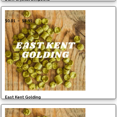
Plage
$
0.01
–
$
8.95
de
prix :
$0.01
à
$8.95
East Kent Golding