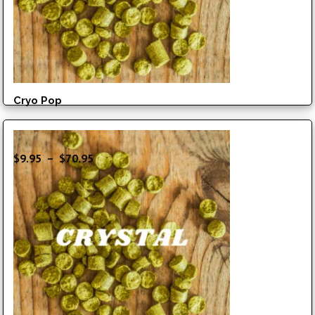
Cryo Pop
Plage
$
9.95
–
$
70.95
de
prix :
$9.95
à
$70.95