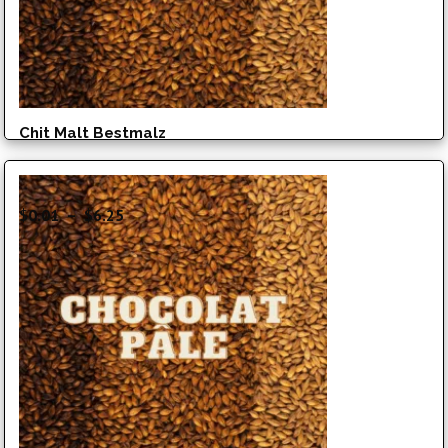
Chit Malt Bestmalz
Plage
$
0.01
–
$
6.25
de
prix :
$0.01
à
$6.25