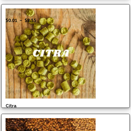
Plage
$
0.01
–
$
8.55
de
prix :
$0.01
à
$8.55
Citra
Plage
$
7.25
–
$
44.95