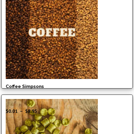
de
prix :
$7.25
à
$44.95
Coffee Simpsons
Plage
$
0.01
–
$
8.95
de
prix :
$0.01