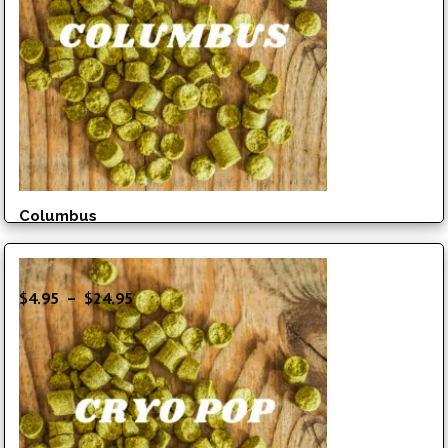
à
$8.95
Columbus
Plage
$
4.95
–
$
24.95
de
prix :
$4.95
à
$24.95