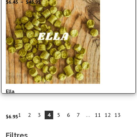
Plage
$
6.45
–
$
45.95
de
prix :
$6.45
à
$45.95
Ella
1
2
3
4
5
6
7
…
11
12
13
$
6.95
Filtres