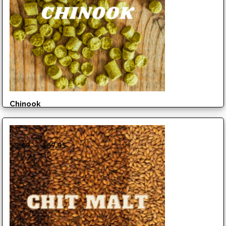
Chinook
Plage
$
5.49
–
$
37.95
de
prix :
$5.49
à
$37.95