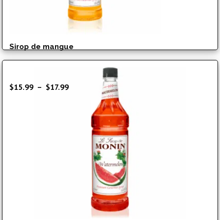
Sirop de mangue
Plage
$
15.99
–
$
17.99
de
prix :
$15.99
à
$17.99