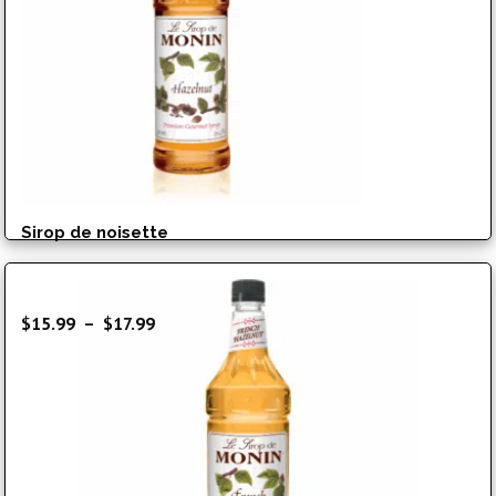
Sirop de noisette
Plage
$
15.99
–
$
17.99
de
prix :
$15.99
à
$17.99