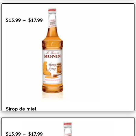
Plage
$
15.99
–
$
17.99
de
prix :
$15.99
à
$17.99
Sirop de miel
Plage
$
15.99
–
$
17.99