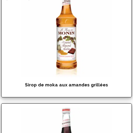
de
prix :
$15.99
à
$17.99
Sirop de moka aux amandes grillées
$
15.99