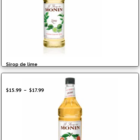
Sirop de lime
Plage
$
15.99
–
$
17.99
de
prix :
$15.99
à
$17.99