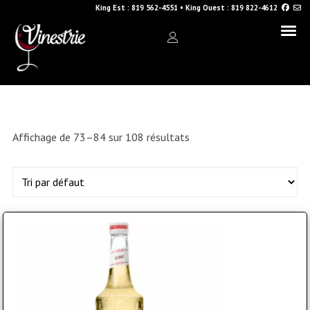
King Est :
819 562-4551
•
King Ouest :
819 822-4612
Affichage de 73–84 sur 108 résultats