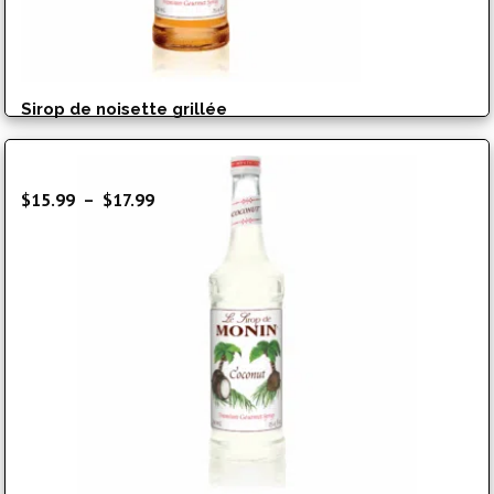
Sirop de noisette grillée
Plage
$
15.99
–
$
17.99
de
prix :
$15.99
à
$17.99