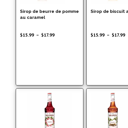
Sirop de beurre de pomme
Sirop de biscuit
au caramel
Plage
P
$
15.99
–
$
17.99
$
15.99
–
$
17.99
de
d
prix :
p
$15.99
$
à
à
$17.99
$