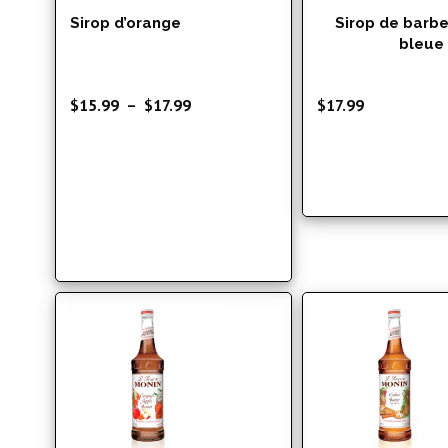
Sirop d’orange
Sirop de barb
bleue
Plage
$
15.99
–
$
17.99
$
17.99
de
prix :
$15.99
à
$17.99