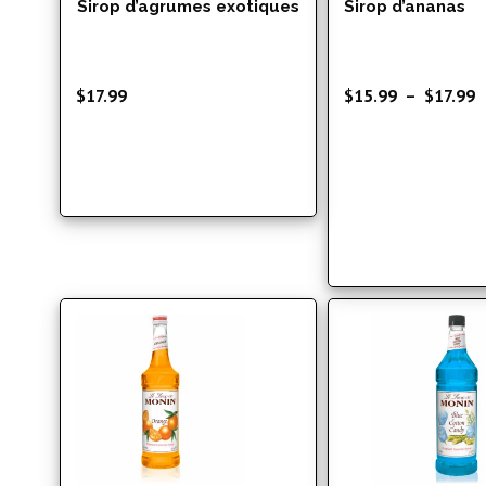
Sirop d’agrumes exotiques
Sirop d’ananas
P
$
17.99
$
15.99
–
$
17.99
d
p
$
à
$