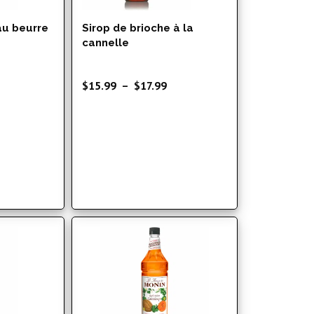
 au beurre
Sirop de brioche à la
cannelle
lage
Plage
$
15.99
–
$
17.99
e
de
rix :
prix :
15.99
$15.99
à
17.99
$17.99