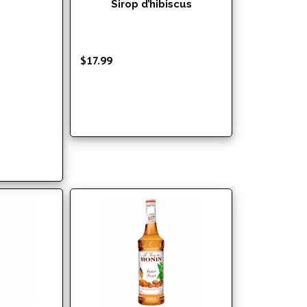
Sirop d’hibiscus
lage
$
17.99
e
rix :
15.99
17.99