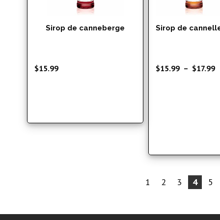
Sirop de canneberge
Sirop de cannell
P
$
15.99
$
15.99
–
$
17.99
d
p
$
à
$
1
2
3
4
5