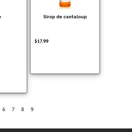
e
Sirop de cantaloup
lage
$
17.99
e
rix :
15.99
17.99
6
7
8
9