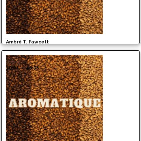
Ambré T. Fawcett
Plage
$
0.01
–
$
8.95
de
prix :
$0.01
à
$8.95