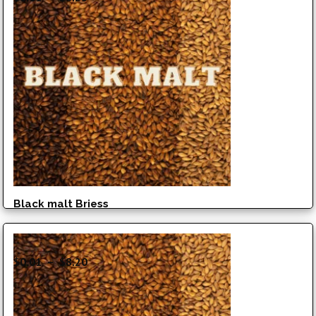
de
prix :
$0.01
à
$8.25
Black malt Briess
Plage
$
0.01
–
$
8.20
de
prix :
$0.01