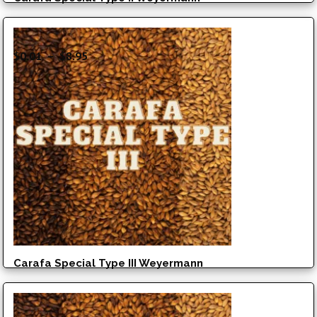
Plage
$
0.01
–
$
8.95
de
prix :
$0.01
à
$8.95
Carafa Special Type III Weyermann