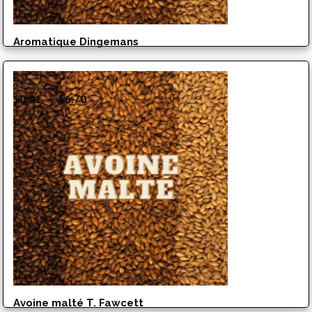
Aromatique Dingemans
Plage
$
0.01
–
$
6.70
de
prix :
$0.01
à
$6.70
Avoine malté T. Fawcett