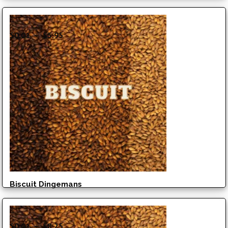
Plage
$
0.01
–
$
5.95
de
prix :
$0.01
à
$5.95
Biscuit Dingemans
Plage
$
0.01
–
$
8.25