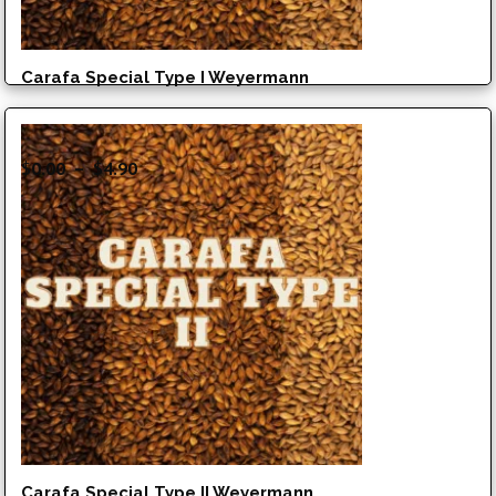
Carafa Special Type I Weyermann
Plage
$
0.00
–
$
4.90
de
prix :
$0.00
à
$4.90
Carafa Special Type II Weyermann