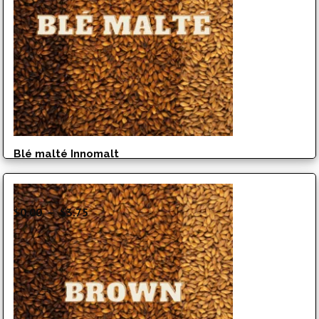
à
$8.20
Blé malté Innomalt
Plage
$
0.00
–
$
3.75
de
prix :
$0.00
à
$3.75