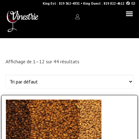
King Est :
819 562-4551
•
King Ouest :
819 822-4612
Affichage de 1–12 sur 44 résultats