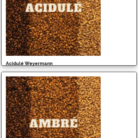
Acidulé Weyermann
Plage
$
0.01
–
$
8.95
de
prix :
$0.01
à
$8.95