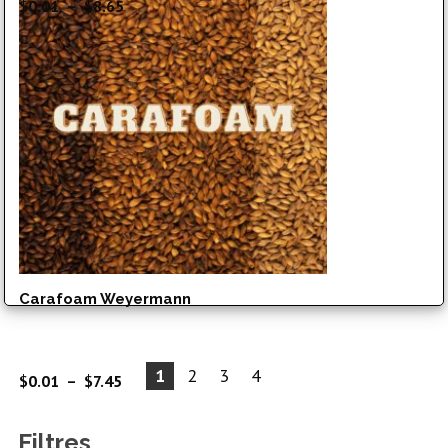
Plage
$
0.01
–
$
8.65
de
prix :
$0.01
à
$8.65
Carafoam Weyermann
1
2
3
4
Plage
$
0.01
–
$
7.45
de
prix :
Filtres